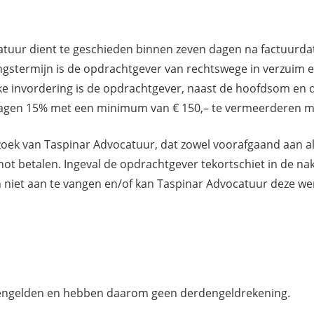
tuur dient te geschieden binnen zeven dagen na factuurdatu
gstermijn is de opdrachtgever van rechtswege in verzuim en i
ijke invordering is de opdrachtgever, naast de hoofdsom en
ragen 15% met een minimum van € 150,– te vermeerderen m
zoek van Taspinar Advocatuur, dat zowel voorafgaand aan al
 betalen. Ingeval de opdrachtgever tekortschiet in de nako
iet aan te vangen en/of kan Taspinar Advocatuur deze w
rdengelden en hebben daarom geen derdengeldrekening.