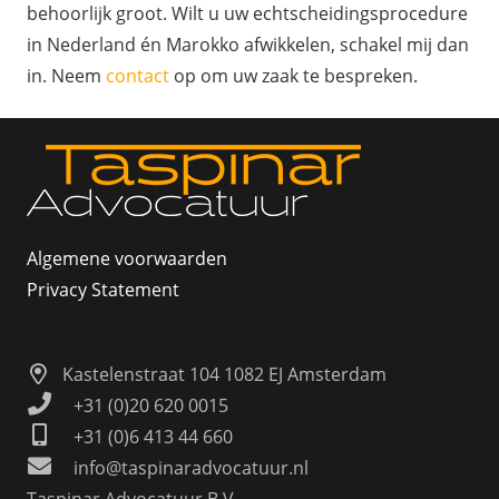
behoorlijk groot. Wilt u uw echtscheidingsprocedure
in Nederland én Marokko afwikkelen, schakel mij dan
in. Neem
contact
op om uw zaak te bespreken.
Algemene voorwaarden
Privacy Statement
Kastelenstraat 104 1082 EJ Amsterdam
+31 (0)20 620 0015
+31 (0)6 413 44 660
info@taspinaradvocatuur.nl